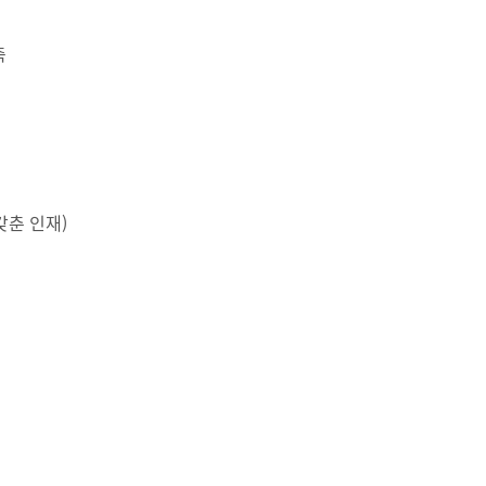
축
갖춘 인재)