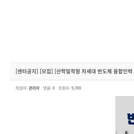
[센터공지] [모집] [산학밀착형 차세대 반도체 융합인
작성자:
관리자
댓글:
0
조회수:
9,769