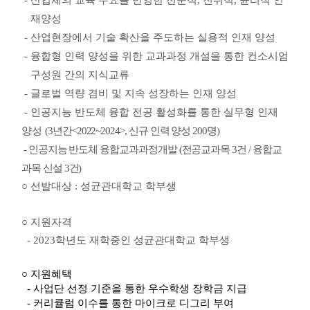
재양성
­-
산업현장에서 기술 확산을 주도하는 실용적 인재 양성
­-
융합형 인력 양성을 위한 교과과정 개설을 통한 컨소시엄
구성원 간의 지식교류
-
글로벌 역량 겸비 및 지속 성장하는 인재 양성
-
인공지능 반도체 융합 전공 활성화를 통한 실무형 인재
양성
(3
년간
<2022~2024>,
신규 인력 양성
200
명
)
-
인공지능 반도체 융합교과과정개발
(
전공교과목
3
건
/
융합교
과목 신설
3
건
)
○ 선발대상
:
성균관대학교 학부생
○ 지원자격
- 2023
학년도 재학중인 성균관대학교 학부생
○ 지원혜택
-
사업단 선정 기준을 통한 우수학생 장학금 지급
-
커리큘럼 이수를 통한 마이크로 디그리 부여