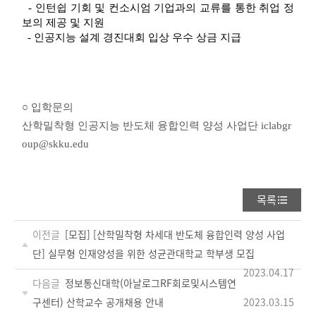
- 인턴쉽 기회 및 컨소시엄 기업과의 교류를 통한 취업 정
보의 제공 및 지원
-
인공지능 설계 경진대회 입상 우수 상금 지급
○ 입학문의
산학밀착형 인공지능 반도체 융합인력 양성 사업단
iclabgr
oup@skku.edu
목록
이전글
[모집] [산학밀착형 차세대 반도체 융합인력 양성 사업
단] 실무형 인재양성을 위한 성균관대학교 학부생 모집
2023.04.17
다음글
정보통신대학(아날로그RF회로및시스템연
구센터) 산학교수 공개채용 안내
2023.03.15