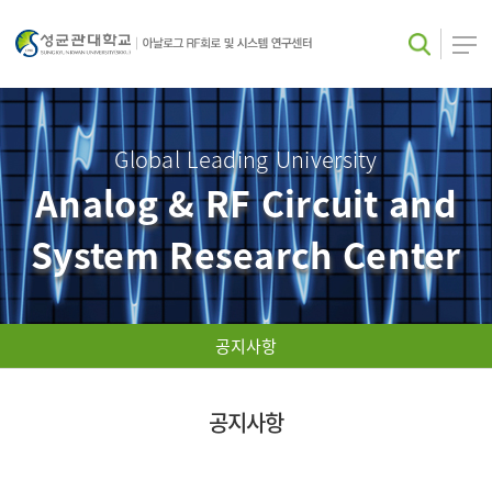
Global Leading University
Analog & RF Circuit and
System Research Center
공지사항
공지사항